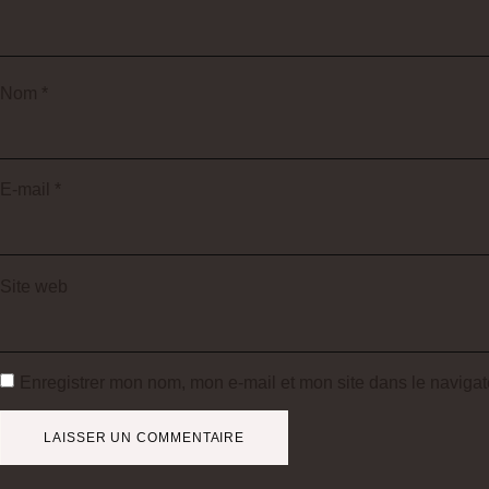
Nom
*
E-mail
*
Site web
Enregistrer mon nom, mon e-mail et mon site dans le naviga